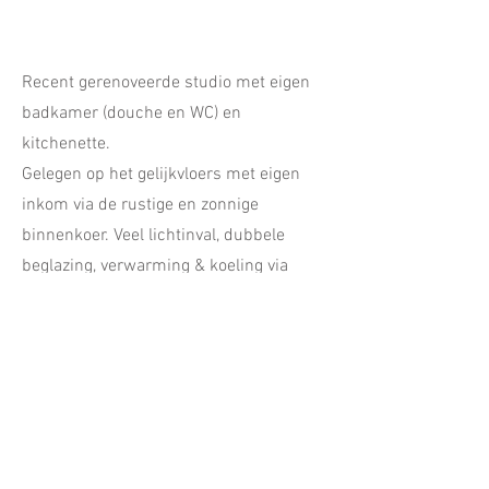
Recent gerenoveerde studio met eigen
badkamer (douche en WC) en
kitchenette.
Gelegen op het gelijkvloers met eigen
inkom via de rustige en zonnige
binnenkoer. Veel lichtinval, dubbele
beglazing, verwarming & koeling via
warmtepomp.
Internet- en TV-aansluiting zijn
inbegrepen.
Terug naar het overzicht
jan@opkotinmelle.be
0475/79.04.84 -