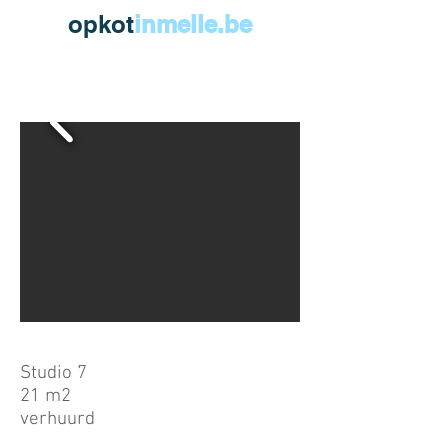
opkot
inmelle.be
Studio 7
21 m2
verhuurd