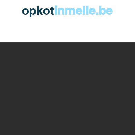
opkot
inmelle.be